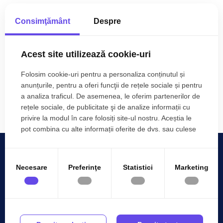
Apartamente de inchiriat
Consimţământ
Despre
Apartamente de inchiriat in Mamaia
Apartamente de inchiriat in Mamaia Nord
Case de inchiriat
Acest site utilizează cookie-uri
Case de inchiriat in Navodari
Folosim cookie-uri pentru a personaliza conținutul și
Case de inchiriat in Navodari Exterior Nord
anunțurile, pentru a oferi funcţii de rețele sociale și pentru
Spatii comerciale de inchiriat
Vezi mai mult
a analiza traficul. De asemenea, le oferim partenerilor de
Spatii comerciale de inchiriat in Constanta
rețele sociale, de publicitate şi de analize informații cu
Spatii comerciale de inchiriat in Constanta Faleza Nord
privire la modul în care folosiți site-ul nostru. Aceștia le
Spatii comerciale de inchiriat in Constanta Centru
pot combina cu alte informații oferite de dvs. sau culese
în urma folosirii serviciilor lor.
Necesare
Preferinţe
Statistici
Marketing