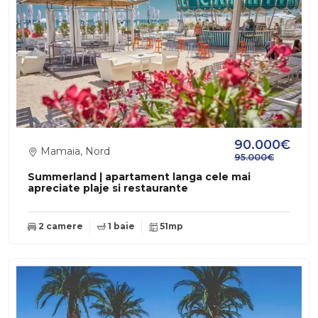
90.000€
Mamaia, Nord
95.000€
Summerland | apartament langa cele mai
apreciate plaje si restaurante
2 camere
1 baie
51mp