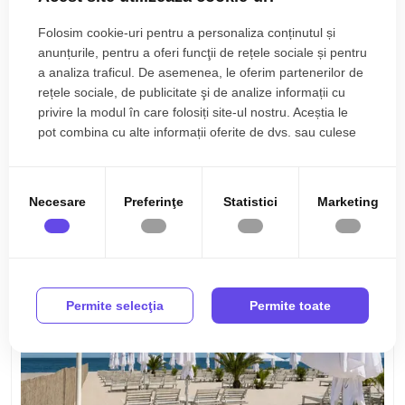
Folosim cookie-uri pentru a personaliza conținutul și
anunțurile, pentru a oferi funcţii de rețele sociale și pentru
a analiza traficul. De asemenea, le oferim partenerilor de
rețele sociale, de publicitate şi de analize informații cu
90.000€
Mamaia, Nord
privire la modul în care folosiți site-ul nostru. Aceștia le
Apartament cu vedere la mare, SPA, piscina,
pot combina cu alte informații oferite de dvs. sau culese
sala fitness | 62mp
în urma folosirii serviciilor lor.
2 camere
1 baie
62mp
Necesare
Preferinţe
Statistici
Marketing
Permite selecţia
Permite toate