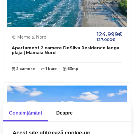
124.999€
Mamaia, Nord
127.000€
Apartament 2 camere DeSilva Residence langa
plaja | Mamaia Nord
2 camere
1 baie
63mp
Consimţământ
Despre
Acest site utilizează cookie-uri