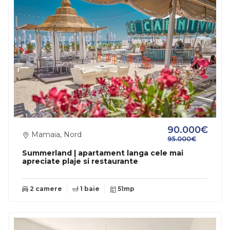
90.000€
Mamaia, Nord
95.000€
Summerland | apartament langa cele mai
apreciate plaje si restaurante
2 camere
1 baie
51mp