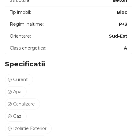
Structura:
Beton
• Restaurant Hanul cu Pește
• Arena Regia Hotel & Spa
Tip imobil:
Bloc
Un proiect potrivit pentru cei care își doresc o locuință într-o
Regim inaltime:
P+3
zonă în plină dezvoltare, aproape de plajă, dar și pentru
Orientare:
Sud-Est
investitori care urmăresc randamente excelente în regim
hotelier sau long-stay.
Clasa energetica:
A
Specificatii
Curent
Apa
Canalizare
Gaz
Izolatie Exterior