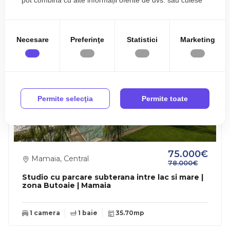
Proprietati similare
pot combina cu alte informații oferite de dvs. sau culese
în urma folosirii serviciilor lor.
Necesare
Preferinţe
Statistici
Marketing
Permite selecţia
Permite toate
75.000€
Mamaia, Central
78.000€
Studio cu parcare subterana intre lac si mare |
zona Butoaie | Mamaia
1 camera
1 baie
35.70mp