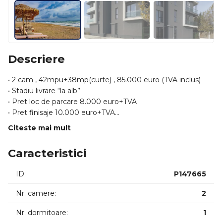
Descriere
• 2 cam , 42mpu+38mp(curte) , 85.000 euro (TVA inclus)
• Stadiu livrare “la alb”
• Pret loc de parcare 8.000 euro+TVA
• Pret finisaje 10.000 euro+TVA
Citeste mai mult
Un ansamblu rezidențial tip boutique, cu doar 14 unitati
locative, cu adevărat special, situat în Mamaia Nord, pe
Caracteristici
partea mării, la doar 200 de metri de plajă. Construit cu
accent pe confort, intimitate și lifestyle, blocul oferă câteva
ID:
P147665
tipuri de apartamente rare în zonă, gândite pentru cei care
vor mai mult decât un simplu spațiu de vacanță.
Nr. camere:
2
Ceea ce îl diferențiază sunt apartamentele de la parter,
Nr. dormitoare:
1
fiecare având curte proprie, cu suprafețe între 35 și 46 mp –