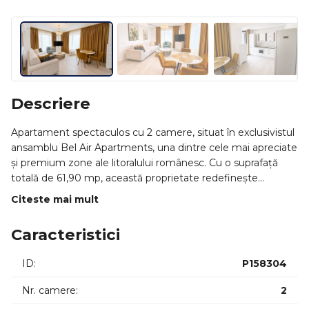
Descriere
Apartament spectaculos cu 2 camere, situat în exclusivistul
ansamblu Bel Air Apartments, una dintre cele mai apreciate
și premium zone ale litoralului românesc. Cu o suprafață
totală de 61,90 mp, această proprietate redefinește
confortul, eleganța și stilul modern de viață, fiind alegerea
Citeste mai mult
perfectă atât pentru locuire imediată, cât și pentru
investiție sigură și profitabilă.
Caracteristici
Apartamentul impresionează prin compartimentarea
ID:
P158304
inteligentă, luminozitatea naturală și designul contemporan
atent realizat. Livingul spațios dispune de acces către un
Nr. camere:
2
balcon generos de aproximativ 6 mp, ideal pentru