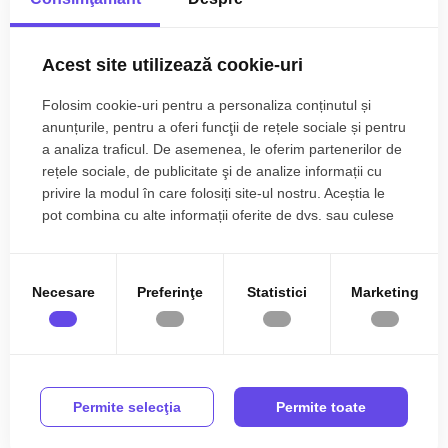
Esti interesat de aceasta proprietate ?
Acest site utilizează cookie-uri
Folosim cookie-uri pentru a personaliza conținutul și
anunțurile, pentru a oferi funcţii de rețele sociale și pentru
a analiza traficul. De asemenea, le oferim partenerilor de
rețele sociale, de publicitate şi de analize informații cu
privire la modul în care folosiți site-ul nostru. Aceștia le
pot combina cu alte informații oferite de dvs. sau culese
în urma folosirii serviciilor lor.
Sunt de acord cu prelucrarea datelor conform
politicii
de confidentialitate
Necesare
Preferinţe
Statistici
Marketing
Permite selecţia
Permite toate