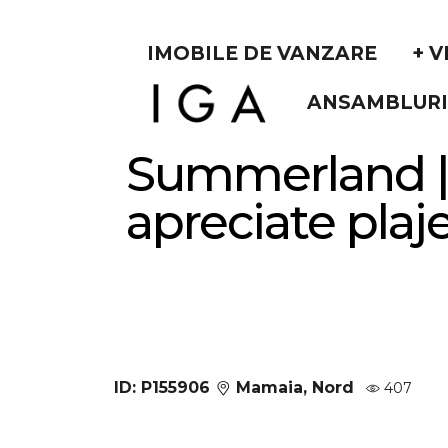
IMOBILE DE VANZARE
+ V
ANSAMBLURI
Summerland | 
apreciate plaje
Vanzare
Apartamente
Mamaia
Nord
ID: P155906
Mamaia, Nord
407