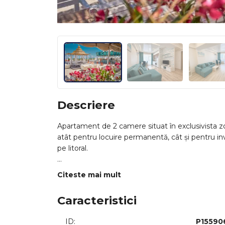
Descriere
Apartament de 2 camere situat în exclusivista z
atât pentru locuire permanentă, cât și pentru in
pe litoral.
Proprietatea impresionează printr-un design mod
Citeste mai mult
practic neutilizat, fără urme de uzură, fiind pre
sau investiții suplimentare. Spațiul este luminos
Caracteristici
Unul dintre punctele forte este terasa generoasă
ID:
P15590