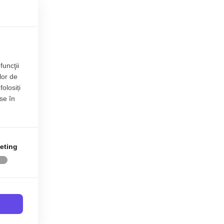
funcţii
lor de
folosiți
se în
eting