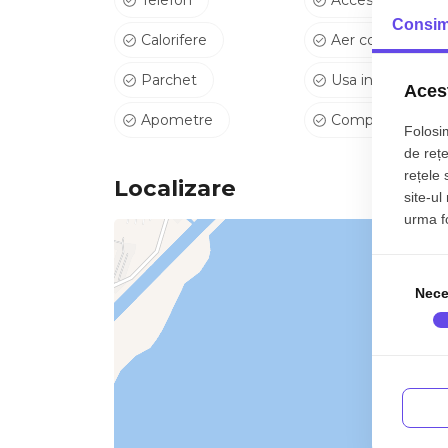
Telefon
Acces internet
Consim
În concluzie, această proprietate îmbină perfect
Calorifere
Aer conditionat
investițional – o alegere inspirată pentru oricine
Parchet
Usa intrare Meta
investiție sigură pe termen lung.
Acest
Apometre
Complet mobila
Folosim
de rețe
rețele 
Localizare
site-ul
urma fol
Nece