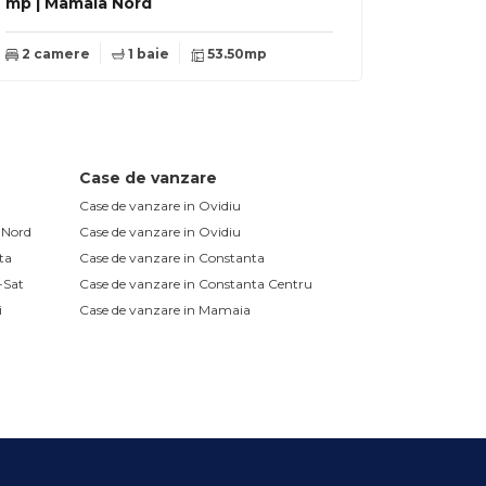
mp | Mamaia Nord
2 camere
1 baie
53.50mp
Case de vanzare
Case de vanzare in Ovidiu
 Nord
Case de vanzare in Ovidiu
ta
Case de vanzare in Constanta
-Sat
Case de vanzare in Constanta Centru
i
Case de vanzare in Mamaia
Central
Case de vanzare in Mamaia Nord
ta
Case de vanzare in Lumina
Case de vanzare in Eforie Sud
 Est
Case de vanzare in Eforie Sud Nord
ta Tomis
ta