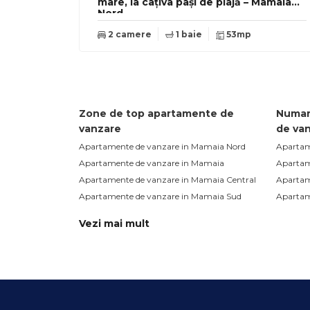
mare, la câțiva pași de plajă – Mamaia
Nord
2 camere
1 baie
53mp
Zone de top apartamente de
Numar
vanzare
de va
Apartamente de vanzare in Mamaia Nord
Apartam
Apartamente de vanzare in Mamaia
Apartam
Apartamente de vanzare in Mamaia Central
Apartam
Apartamente de vanzare in Mamaia Sud
Apartam
Vezi mai mult