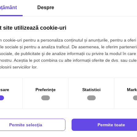
Fibra optica
Centrala proprie
ţământ
Despre
 locația premium, confortul modern și potențialul
Izolatie Exterior
Vopsea lavabila
 își dorește un stil de viață relaxat aproape de mare sau o
l
Terasa
Bucatarie Mobilata
 site utilizează cookie-uri
t
Interfon
 cookie-uri pentru a personaliza conținutul și anunțurile, pentru a oferi 
le sociale și pentru a analiza traficul. De asemenea, le oferim parteneri
sociale, de publicitate şi de analize informații cu privire la modul în care 
 nostru. Aceștia le pot combina cu alte informații oferite de dvs. sau cule
osirii serviciilor lor.
sare
Preferinţe
Statistici
Mark
Permite selecţia
Permite toate