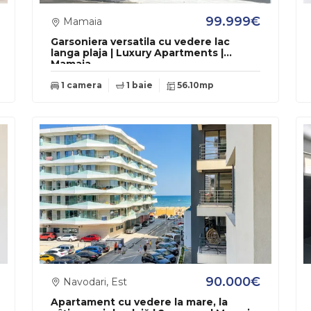
99.999€
Mamaia
Garsoniera versatila cu vedere lac
langa plaja | Luxury Apartments |
Mamaia
1 camera
1 baie
56.10mp
90.000€
Navodari, Est
Apartament cu vedere la mare, la