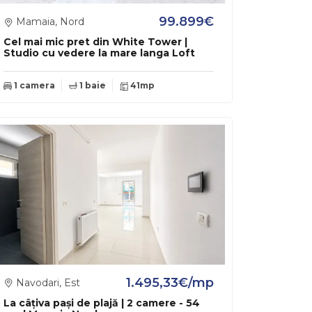
99.899€
Mamaia, Nord
Cel mai mic pret din White Tower |
Studio cu vedere la mare langa Loft
1 camera
1 baie
41mp
1.495,33€/mp
Navodari, Est
La câțiva pași de plajă | 2 camere - 54