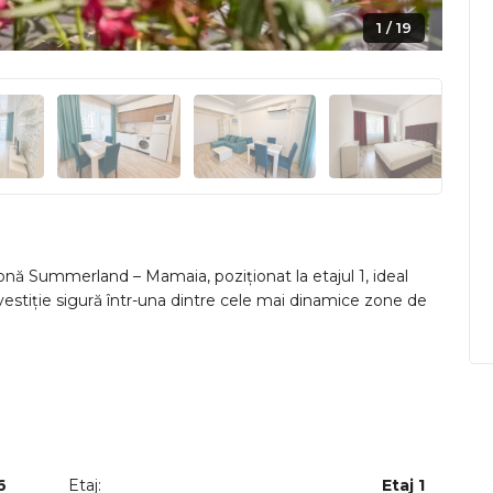
1 / 19
onă Summerland – Mamaia, poziționat la etajul 1, ideal
vestiție sigură într-una dintre cele mai dinamice zone de
ern, aerisit și o stare impecabilă – apartamentul este
gătit pentru mutare imediată fără necesitatea unor renovări
, bine compartimentat și optimizat pentru confortul zilnic.
, perfectă pentru momente de relaxare – fie că îți începi
6
Etaj:
Etaj 1