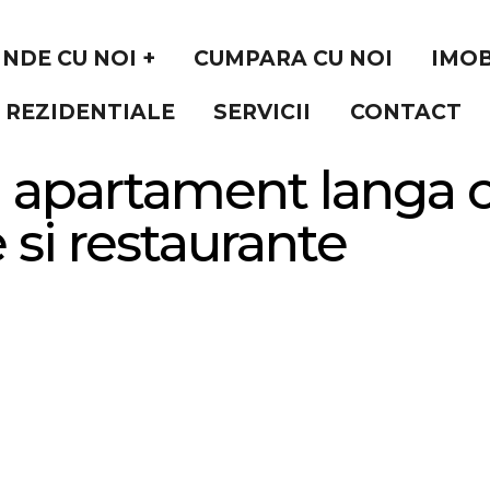
INDE CU NOI +
CUMPARA CU NOI
IMOB
 REZIDENTIALE
SERVICII
CONTACT
apartament langa c
 si restaurante