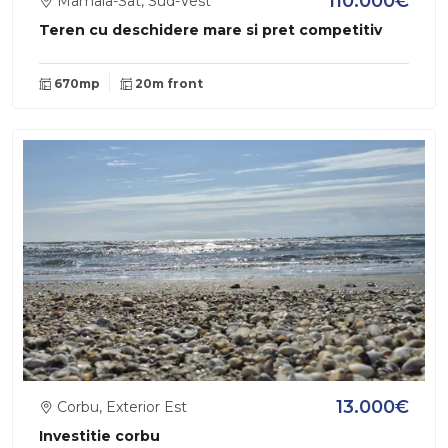
110.000€
Mamaia-Sat, Sud-Vest
Teren cu deschidere mare si pret competitiv
670mp
20m front
13.000€
Corbu, Exterior Est
Investitie corbu