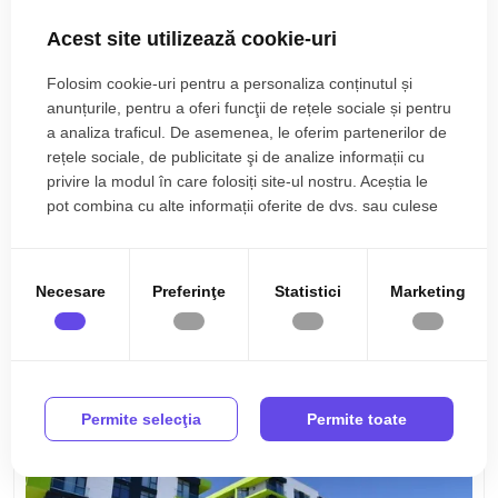
Acest site utilizează cookie-uri
Folosim cookie-uri pentru a personaliza conținutul și
anunțurile, pentru a oferi funcţii de rețele sociale și pentru
a analiza traficul. De asemenea, le oferim partenerilor de
rețele sociale, de publicitate şi de analize informații cu
privire la modul în care folosiți site-ul nostru. Aceștia le
pot combina cu alte informații oferite de dvs. sau culese
în urma folosirii serviciilor lor.
179.900€
Mamaia, Nord
Necesare
Preferinţe
Statistici
Marketing
Alezzi 3 camere vedere la mare Mamaia nord
3 camere
1 baie
90.49mp
Etaj 2/6
Permite selecţia
Permite toate