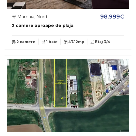
98.999€
Mamaia, Nord
2 camere aproape de plaja
2 camere
1 baie
47.12mp
Etaj 3/4