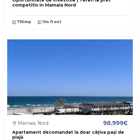
Oportunitate de investitie | Teren la pret
competitiv in Mamaia Nord
790mp
11m front
98.999€
Mamaia, Nord
Apartament decomandat la doar câțiva pași de
plajă