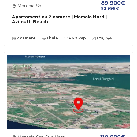
89.900€
Mamaia-Sat
92.999€
Apartament cu 2 camere | Mamaia Nord |
Azimuth Beach
2 camere
1 baie
46.25mp
Etaj 3/4