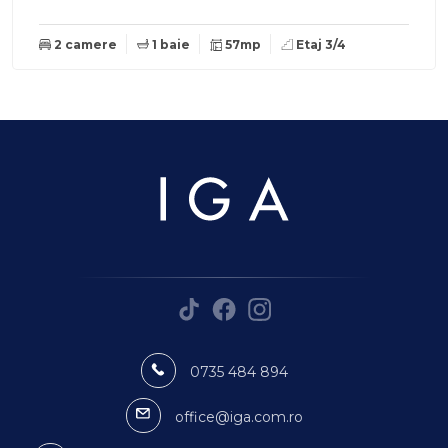
2 camere
1 baie
57mp
Etaj 3/4
0735 484 894
office@iga.com.ro