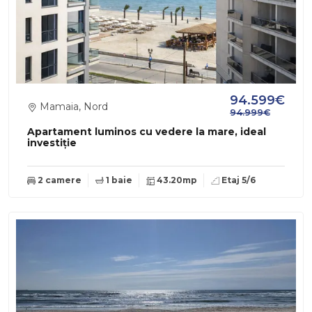
94.599€
Mamaia, Nord
94.999€
Apartament luminos cu vedere la mare, ideal
investiție
2 camere
1 baie
43.20mp
Etaj 5/6