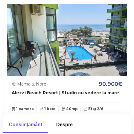
90.900€
Mamaia, Nord
Alezzi Beach Resort | Studio cu vedere la mare
1 camera
1 baie
40mp
Etaj 2/6
Consimţământ
Despre