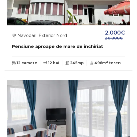
2.000€
Navodari, Exterior Nord
20.000€
Pensiune aproape de mare de inchiriat
2
12 camere
12 bai
245mp
496m
teren