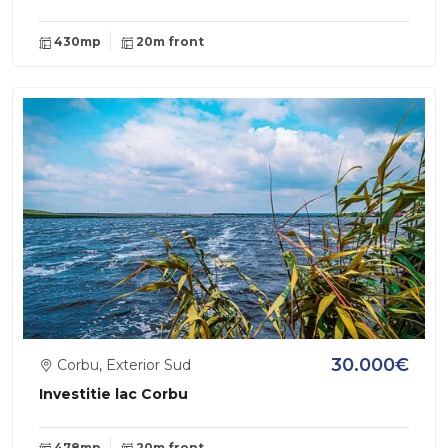
430mp
20m front
30.000€
Corbu, Exterior Sud
Investitie lac Corbu
478mp
20m front