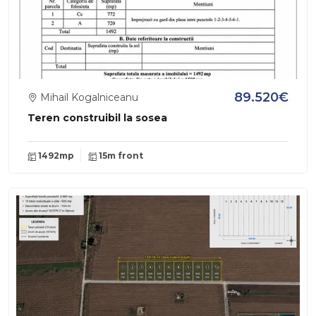
89.520€
Mihail Kogalniceanu
Teren construibil la sosea
1492mp
15m front