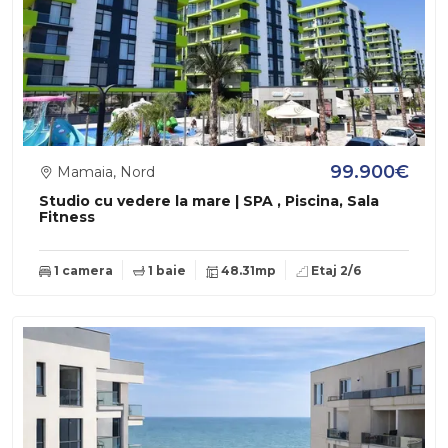
99.900€
Mamaia, Nord
Studio cu vedere la mare | SPA , Piscina, Sala
Fitness
1 camera
1 baie
48.31mp
Etaj 2/6