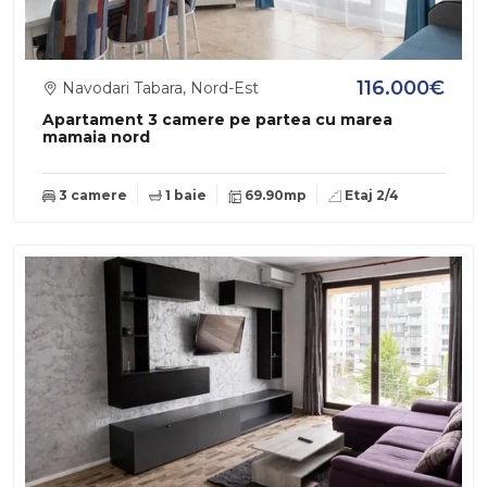
116.000€
Navodari Tabara, Nord-Est
Apartament 3 camere pe partea cu marea
mamaia nord
3 camere
1 baie
69.90mp
Etaj 2/4